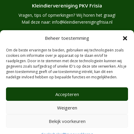
Kleindiervereniging PKV Frisia
Vragen, tips of opmerkingen? Wij horen het graag!
Mail deze naar:
info@kleindierverenigingfrisia.nl
Menu
Beheer toestemming
Home
Nieuws
Om de beste ervaringen te bieden, gebruiken wij technologieën zoals
Over ons
Links
cookies om informatie over je apparaat op te slaan en/of te
raadplegen. Door in te stemmen met deze technologieën kunnen wij
Historie
Leden
gegevens zoals surfgedrag of unieke ID's op deze site verwerken. Als je
Clubblad
Lid worden?
geen toestemming geeft of uw toestemming intrekt, kan dit een
nadelige invloed hebben op bepaalde functies en mogelijkheden.
Bestuur
Vrienden
Nieuwsbrief
Vriend worden?
Accepteren
Activiteiten
Sponsoren
Agenda
Sponsor worden?
Weigeren
Bekijk voorkeuren
2026 ©
kleindierverenigingfrisia.nl
Powered by: